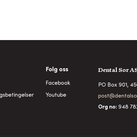
Dental Sor A
Folg oss
Facebook
PO Box 901, 4
ngsbetingelser
Youtube
post@dentalso
Org no
:
948 78