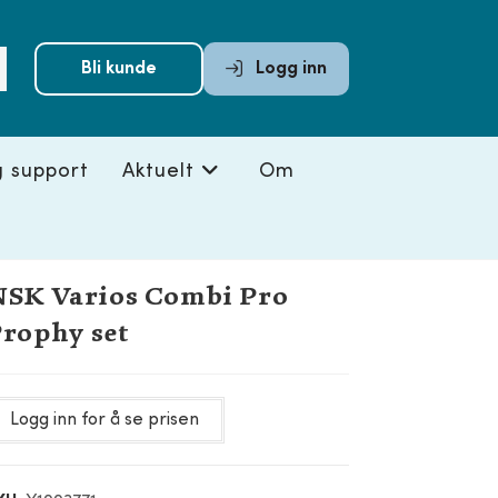
Submit
Bli kunde
Logg inn
search
g support
Aktuelt
Om
SK Varios Combi Pro
rophy set
Logg inn for å se prisen