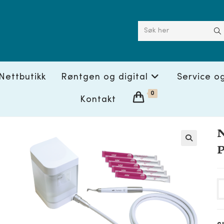
Søk her
Nettbutikk
Røntgen og digital
Service o
0
Kontakt
N
P
🔍