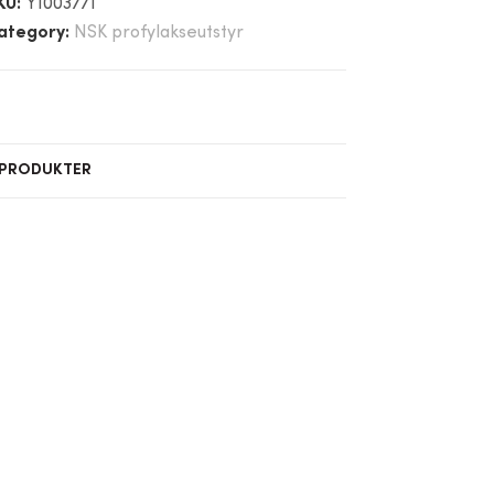
KU:
Y1003771
ategory:
NSK profylakseutstyr
 PRODUKTER