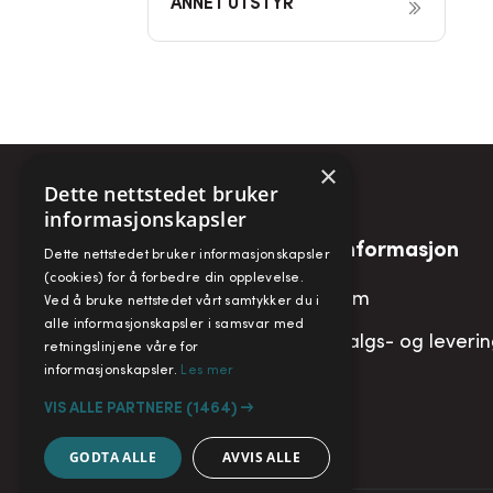
ANNET UTSTYR
×
Dette nettstedet bruker
informasjonskapsler
Snarveier
Informasjon
Dette nettstedet bruker informasjonskapsler
(cookies) for å forbedre din opplevelse.
Min konto
Om
Ved å bruke nettstedet vårt samtykker du i
alle informasjonskapsler i samsvar med
Handlekurv
Salgs- og leveri
retningslinjene våre for
informasjonskapsler.
Les mer
VIS ALLE PARTNERE
(1464) →
GODTA ALLE
AVVIS ALLE