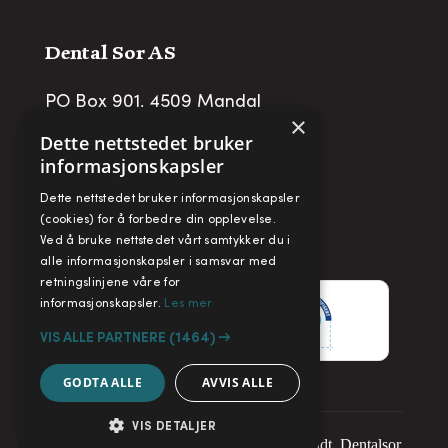
Dental Sor AS
PO Box 901, 4509 Mandal
×
post@dentalsor.no
Dette nettstedet bruker
informasjonskapsler
Org no
:
948 782 979 VAT
Dette nettstedet bruker informasjonskapsler
Telefon:
+47 38 27 88 88
(cookies) for å forbedre din opplevelse.
Ved å bruke nettstedet vårt samtykker du i
Fax:
+ 47 38 27 88 89
alle informasjonskapsler i samsvar med
retningslinjene våre for
informasjonskapsler.
Les mer
VIS ALLE PARTNERE
(1464) →
GODTA ALLE
AVVIS ALLE
VIS DETALJER
Copyright © 2025. Alle rettigheter forbeholdt. Dentalsor