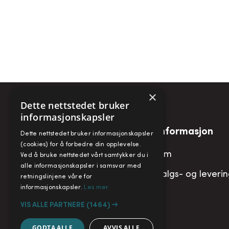
×
Dette nettstedet bruker
informasjonskapsler
Snarveier
Informasjon
Dette nettstedet bruker informasjonskapsler
(cookies) for å forbedre din opplevelse.
Min konto
Om
Ved å bruke nettstedet vårt samtykker du i
alle informasjonskapsler i samsvar med
Handlekurv
Salgs- og leveri
retningslinjene våre for
informasjonskapsler.
Les mer
VIS ALLE PARTNERE
(1464) →
GODTA ALLE
AVVIS ALLE