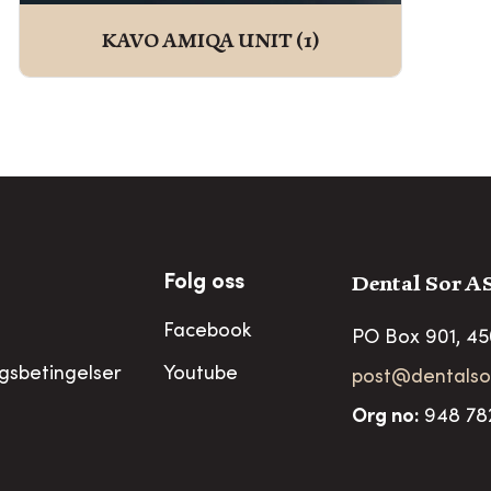
KAVO AMIQA UNIT
(1)
Dental Sor A
Folg oss
Facebook
PO Box 901, 4
ngsbetingelser
Youtube
post@dentalso
Org no
:
948 78