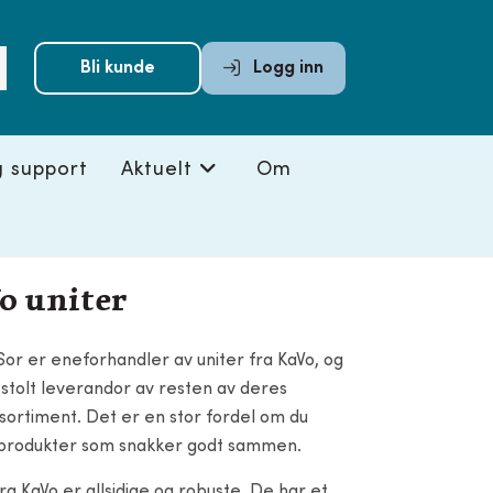
Submit
Bli kunde
Logg inn
search
g support
Aktuelt
Om
o uniter
Sor er eneforhandler av uniter fra KaVo, og
 stolt leverandor av resten av deres
sortiment. Det er en stor fordel om du
produkter som snakker godt sammen.
ra KaVo er allsidige og robuste. De har et