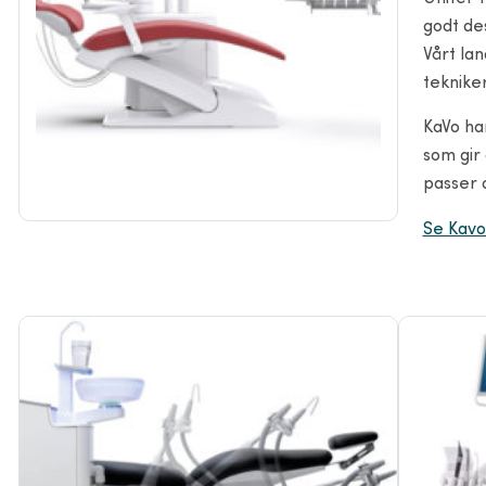
godt de
Vårt la
tekniker
KaVo har
som gir 
passer 
Se Kavo