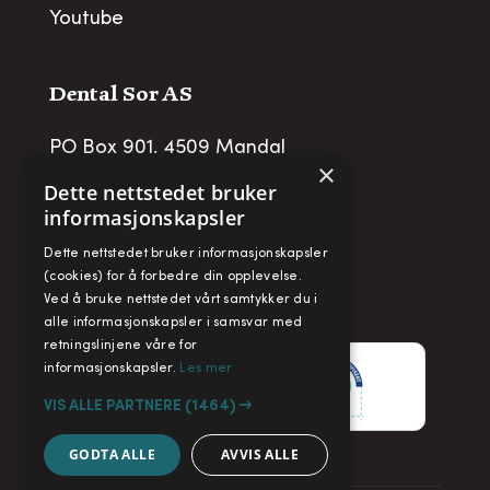
Youtube
Dental Sor AS
PO Box 901, 4509 Mandal
×
post@dentalsor.no
Dette nettstedet bruker
informasjonskapsler
Org no
:
948 782 979 VAT
Dette nettstedet bruker informasjonskapsler
Telefon:
+47 38 27 88 88
(cookies) for å forbedre din opplevelse.
Ved å bruke nettstedet vårt samtykker du i
Fax:
+ 47 38 27 88 89
alle informasjonskapsler i samsvar med
retningslinjene våre for
informasjonskapsler.
Les mer
VIS ALLE PARTNERE
(1464) →
GODTA ALLE
AVVIS ALLE