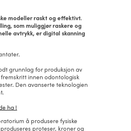
ke modeller raskt og effektivt.
ling, som muliggjør raskere og
le avtrykk, er digital skanning
antater.
odt grunnlag for produksjon av
g fremskritt innen odontologisk
nester. Den avanserte teknologien
t.
de ha !
oratorium å produsere fysiske
 produseres proteser, kroner og