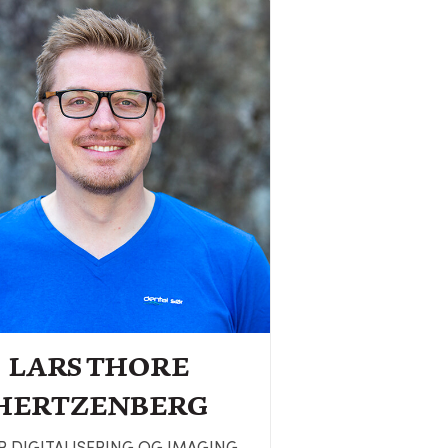
LARS THORE
HERTZENBERG