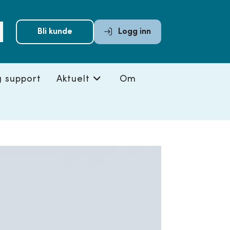
Submit
Bli kunde
Logg inn
search
g support
Aktuelt
Om