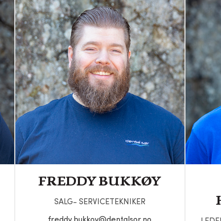
FREDDY BUKKØY
SALG- SERVICETEKNIKER
freddy.bukkoy@dentalsor.no