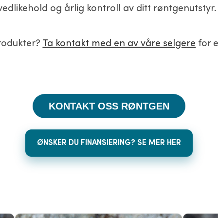
edlikehold og årlig kontroll av ditt røntgenutstyr
rodukter?
Ta kontakt med en av våre selgere
for e
KONTAKT OSS RØNTGEN
ØNSKER DU FINANSIERING? SE MER HER