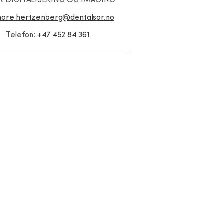
R DIGITALISERING OG IMAGING
thore.hertzenberg@dentalsor.no
Telefon:
+47 452 84 361