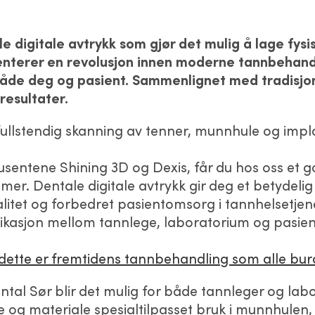
e digitale avtrykk som gjør det mulig å lage fysis
senterer en revolusjon innen moderne tannbehand
de deg og pasient. Sammenlignet med tradisjonel
resultater.
 fullstendig skanning av tenner, munnhule og impl
ntene Shining 3D og Dexis, får du hos oss et g
 mer. Dentale digitale avtrykk gir deg et betydeli
valitet og forbedret pasientomsorg i tannhelsetje
nikasjon mellom tannlege, laboratorium og pasien
dette er fremtidens tannbehandling som alle bur
tal Sør blir det mulig for både tannleger og lab
 og materiale spesialtilpasset bruk i munnhulen,