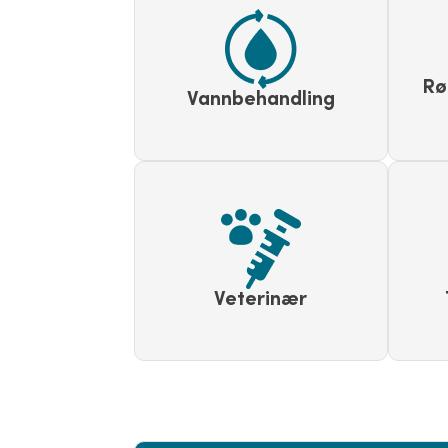
Rø
Vannbehandling
Veterinær