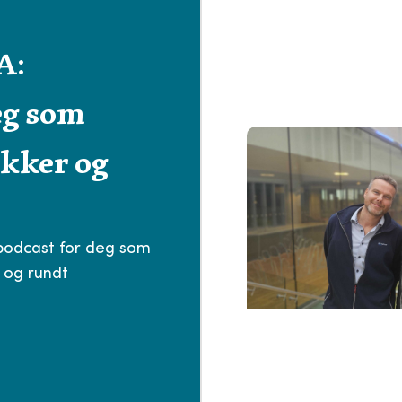
A:
eg som
ikker og
 podcast for deg som
d og rundt