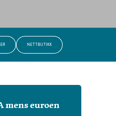
TER
NETTBUTIKK
 mens euroen