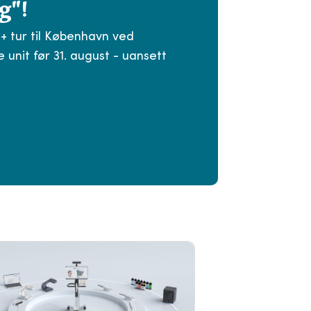
g"!
 + tur til København ved
 unit før 31. august - uansett