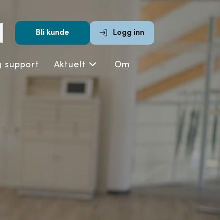
Submit
Bli kunde
Logg inn
search
g support
Aktuelt
Om