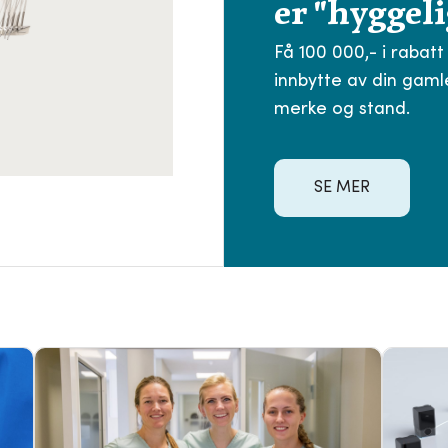
er "hyggeli
Få 100 000,- i rabatt
innbytte av din gamle
merke og stand.
SE MER