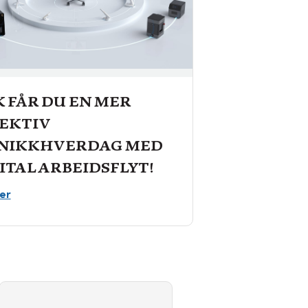
K FÅR DU EN MER
EKTIV
INIKKHVERDAG MED
ITAL ARBEIDSFLYT!
er