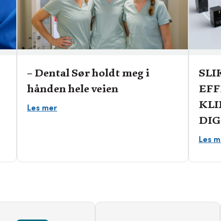
Birthe Bentsen
Even
– Dental Sør holdt meg i
SLI
hånden hele veien
EFF
KL
Les mer
DIG
Les m