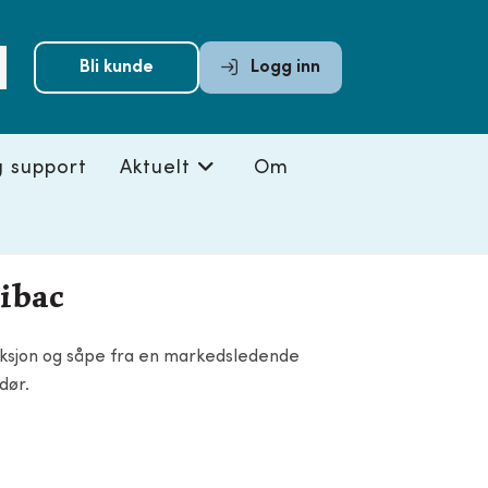
Submit
Bli kunde
Logg inn
search
g support
Aktuelt
Om
ibac
ksjon og såpe fra en markedsledende
dør.