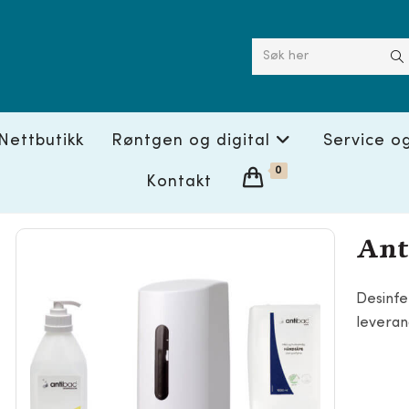
Søk her
Nettbutikk
Røntgen og digital
Service o
0
Kontakt
Ant
Desinfe
leveran