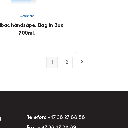
Antibac
ibac håndsåpe. Bag in Box
700ml.
1
2
Telefon:
+47 38 27 88 88
S