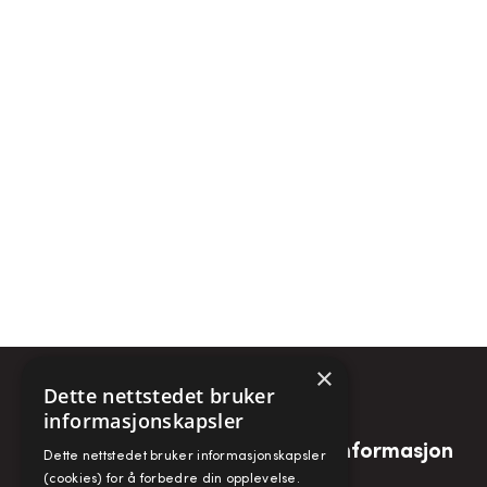
×
Dette nettstedet bruker
informasjonskapsler
Snarveier
Informasjon
Dette nettstedet bruker informasjonskapsler
(cookies) for å forbedre din opplevelse.