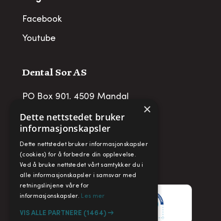
Facebook
Youtube
Dental Sor AS
PO Box 901, 4509 Mandal
×
post@dentalsor.no
Dette nettstedet bruker
informasjonskapsler
Org no
:
948 782 979 VAT
Dette nettstedet bruker informasjonskapsler
Telefon:
+47 38 27 88 88
(cookies) for å forbedre din opplevelse.
Ved å bruke nettstedet vårt samtykker du i
Fax:
+ 47 38 27 88 89
alle informasjonskapsler i samsvar med
retningslinjene våre for
informasjonskapsler.
Les mer
VIS ALLE PARTNERE
(1464) →