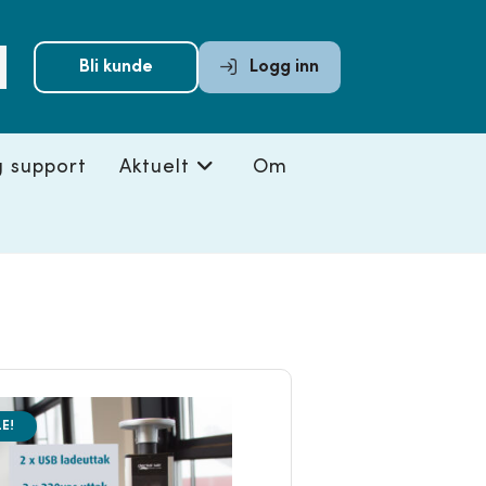
Submit
Bli kunde
Logg inn
search
g support
Aktuelt
Om
E!