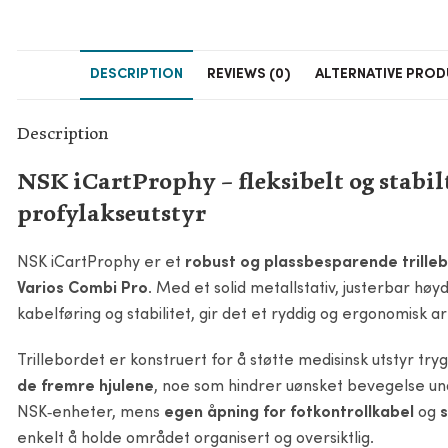
DESCRIPTION
REVIEWS (0)
ALTERNATIVE PRO
Description
NSK iCartProphy – fleksibelt og stabilt
profylakseutstyr
NSK iCartProphy er et
robust og plassbesparende trille
Varios Combi Pro
. Med et solid metallstativ, justerbar hø
kabelføring og stabilitet, gir det et ryddig og ergonomisk
Trillebordet er konstruert for å støtte medisinsk utstyr tr
de fremre hjulene
, noe som hindrer uønsket bevegelse un
NSK‑enheter, mens
egen åpning for fotkontrollkabel
og
enkelt å holde området organisert og oversiktlig.