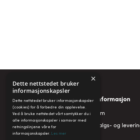
×
Dette nettstedet bruker
informasjonskapsler
Snarveier
Informasjon
Dette nettstedet bruker informasjonskapsler
(cookies) for å forbedre din opplevelse.
Min konto
Om
Ved å bruke nettstedet vårt samtykker du i
alle informasjonskapsler i samsvar med
Handlekurv
Salgs- og leveri
retningslinjene våre for
informasjonskapsler.
Les mer