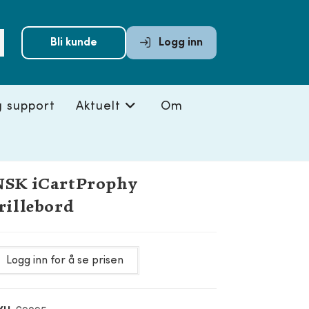
Submit
Bli kunde
Logg inn
search
g support
Aktuelt
Om
NSK iCartProphy
rillebord
Logg inn for å se prisen