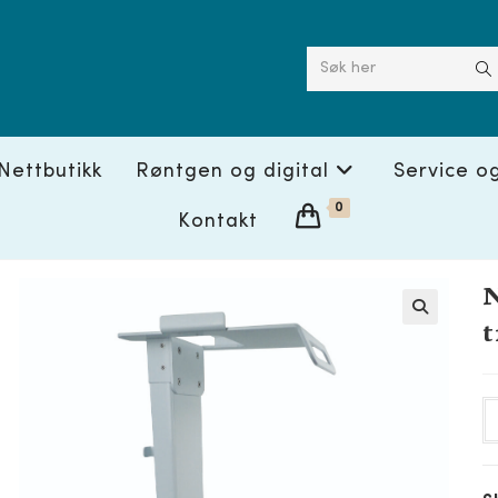
Søk her
Nettbutikk
Røntgen og digital
Service o
0
Kontakt
t
🔍