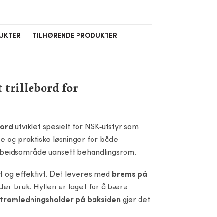
DUKTER
TILHØRENDE PRODUKTER
 trillebord for
bord
utviklet spesielt for NSK‑utstyr som
yde og praktiske løsninger for både
 arbeidsområde uansett behandlingsrom.
ygt og effektivt. Det leveres med
brems på
der bruk. Hyllen er laget for å bære
strømledningsholder på baksiden
gjør det