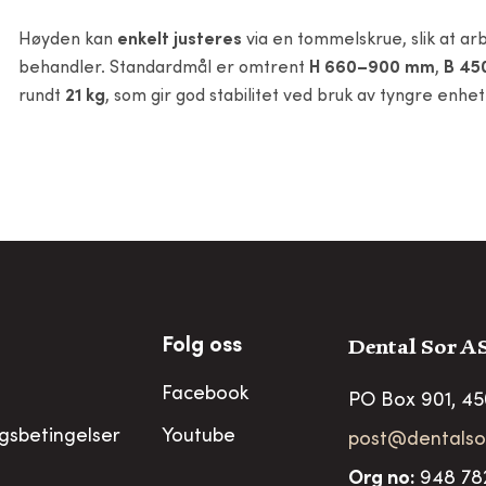
Høyden kan
enkelt justeres
via en tommelskrue, slik at ar
behandler. Standardmål er omtrent
H 660–900 mm
,
B 45
rundt
21 kg
, som gir god stabilitet ved bruk av tyngre enhe
Dental Sor A
Folg oss
Facebook
PO Box 901, 4
ngsbetingelser
Youtube
post@dentalso
Org no
:
948 78