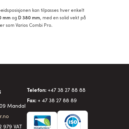
beidsposisjonen kan tilpasses hver enkelt
0 mm
og
D 380 mm
, med en solid vekt på
ter som Varios Combi Pro.
Telefon:
+47 38 27 88 88
S
Fax:
+ 47 38 27 88 89
509 Mandal
r.no
2 979 VAT