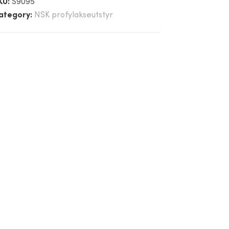
KU:
S9095
ategory:
NSK profylakseutstyr