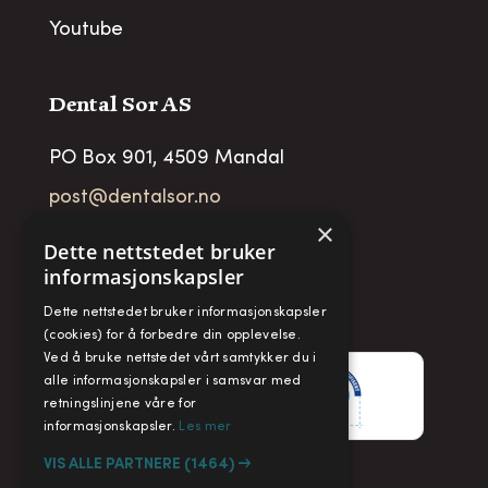
Youtube
Dental Sor AS
PO Box 901, 4509 Mandal
post@dentalsor.no
×
Org no
:
948 782 979 VAT
Dette nettstedet bruker
informasjonskapsler
Telefon:
+47 38 27 88 88
Fax:
+ 47 38 27 88 89
Dette nettstedet bruker informasjonskapsler
(cookies) for å forbedre din opplevelse.
Ved å bruke nettstedet vårt samtykker du i
alle informasjonskapsler i samsvar med
retningslinjene våre for
informasjonskapsler.
Les mer
VIS ALLE PARTNERE
(1464) →