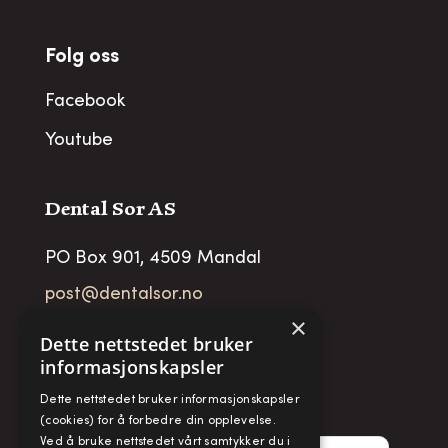
Folg oss
Facebook
Youtube
Dental Sor AS
PO Box 901, 4509 Mandal
post@dentalsor.no
×
Org no
:
948 782 979 VAT
Dette nettstedet bruker
informasjonskapsler
Telefon:
+47 38 27 88 88
Dette nettstedet bruker informasjonskapsler
Fax:
+ 47 38 27 88 89
(cookies) for å forbedre din opplevelse.
Ved å bruke nettstedet vårt samtykker du i