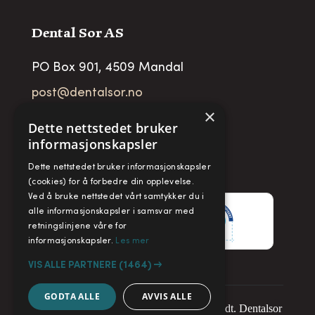
Dental Sor AS
PO Box 901, 4509 Mandal
post@dentalsor.no
×
Org no
:
948 782 979 VAT
Dette nettstedet bruker
informasjonskapsler
Telefon:
+47 38 27 88 88
Dette nettstedet bruker informasjonskapsler
Fax:
+ 47 38 27 88 89
(cookies) for å forbedre din opplevelse.
Ved å bruke nettstedet vårt samtykker du i
alle informasjonskapsler i samsvar med
retningslinjene våre for
informasjonskapsler.
Les mer
VIS ALLE PARTNERE
(1464) →
GODTA ALLE
AVVIS ALLE
Copyright © 2025. Alle rettigheter forbeholdt. Dentalsor