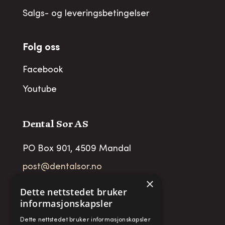
Salgs- og leveringsbetingelser
Folg oss
Facebook
Youtube
Dental Sor AS
PO Box 901, 4509 Mandal
post@dentalsor.no
×
Org no
:
948 782 979 VAT
Dette nettstedet bruker
informasjonskapsler
Telefon:
+47 38 27 88 88
Dette nettstedet bruker informasjonskapsler
Fax:
+ 47 38 27 88 89