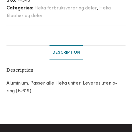
SKU:
F-543
Categories:
Heka forbruksvarer og deler
,
Heka
tilbehør og deler
DESCRIPTION
Description
Aluminium. Passer alle Heka uniter. Leveres uten o-
ring (F-619)