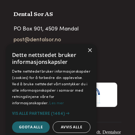
Dental Sor AS
PO Box 901, 4509 Mandal
post@dentalsor.no
×
Org no
:
948 782 979 VAT
Dette nettstedet bruker
informasjonskapsler
Telefon:
+47 38 27 88 88
Fax:
+ 47 38 27 88 89
Dette nettstedet bruker informasjonskapsler
(cookies) for å forbedre din opplevelse.
Ved å bruke nettstedet vårt samtykker du i
alle informasjonskapsler i samsvar med
retningslinjene våre for
informasjonskapsler.
Les mer
VIS ALLE PARTNERE
(1464) →
GODTA ALLE
AVVIS ALLE
Copyright © 2025. Alle rettigheter forbeholdt. Dentalsor