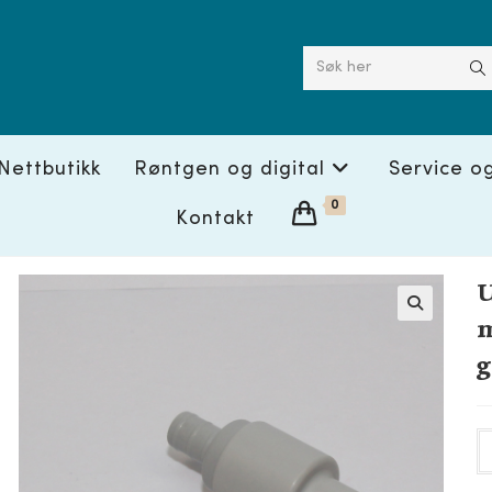
Søk her
Nettbutikk
Røntgen og digital
Service o
0
Kontakt
🔍
g