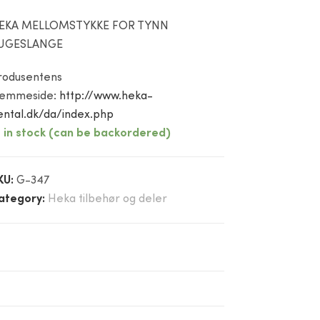
EKA MELLOMSTYKKE FOR TYNN
UGESLANGE
rodusentens
jemmeside:
http://www.heka-
ental.dk/da/index.php
2 in stock (can be backordered)
KU:
G-347
ategory:
Heka tilbehør og deler