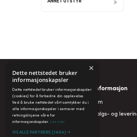
ANNET UTSTYR
×
Dette nettstedet bruker
informasjonskapsler
Snarveier
Informasjon
Dette nettstedet bruker informasjonskapsler
(cookies) for å forbedre din opplevelse.
Min konto
Om
Ved å bruke nettstedet vårt samtykker du i
alle informasjonskapsler i samsvar med
Handlekurv
Salgs- og leveri
retningslinjene våre for
informasjonskapsler.
Les mer
VIS ALLE PARTNERE
(1464) →