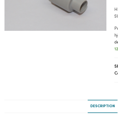
H
S
P
h
d
1
S
C
DESCRIPTION