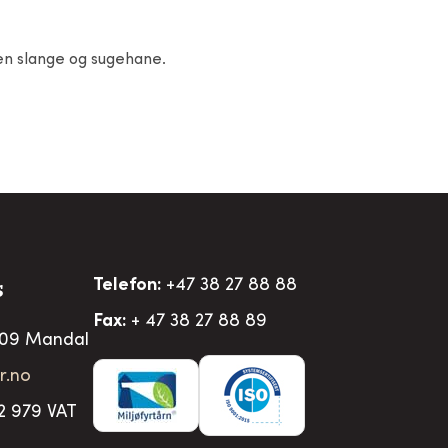
en slange og sugehane.
Telefon:
+47 38 27 88 88
S
Fax:
+ 47 38 27 88 89
509 Mandal
r.no
2 979 VAT