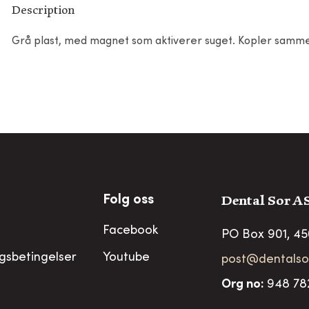
Description
Grå plast, med magnet som aktiverer suget. Kopler samm
Dental Sor A
Folg oss
Facebook
PO Box 901, 4
ngsbetingelser
Youtube
post@dentalso
Org no
:
948 78