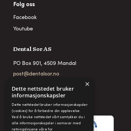
Folg oss
Facebook
Youtube
Dental Sor AS
PO Box 901, 4509 Mandal
post@dentalsor.no
×
Org no
:
948 782 979 VAT
Dette nettstedet bruker
informasjonskapsler
Telefon:
+47 38 27 88 88
Dette nettstedet bruker informasjonskapsler
Fax:
+ 47 38 27 88 89
(cookies) for å forbedre din opplevelse.
Ved å bruke nettstedet vårt samtykker du i
alle informasjonskapsler i samsvar med
retningslinjene våre for