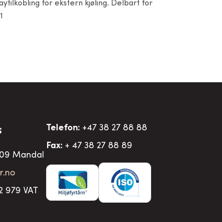
tilkobling for ekstern kjøling. Delbart for
1
Telefon:
+47 38 27 88 88
S
Fax:
+ 47 38 27 88 89
509 Mandal
r.no
2 979 VAT