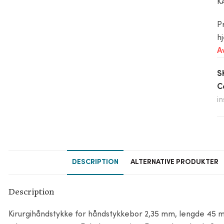
K
P
h
A
S
C
i
DESCRIPTION
ALTERNATIVE PRODUKTER
Description
Kirurgihåndstykke for håndstykkebor 2,35 mm, lengde 45 