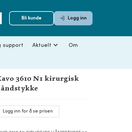
Submit
Bli kunde
Logg inn
search
g support
Aktuelt
Om
avo 3610 N1 kirurgisk
håndstykke
Logg inn for å se prisen