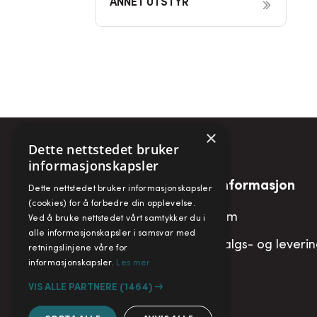
ANNET UTSTYR
×
Dette nettstedet bruker
informasjonskapsler
Snarveier
Informasjon
Dette nettstedet bruker informasjonskapsler
(cookies) for å forbedre din opplevelse.
Min konto
Om
Ved å bruke nettstedet vårt samtykker du i
alle informasjonskapsler i samsvar med
Handlekurv
Salgs- og leveri
retningslinjene våre for
informasjonskapsler.
Les mer
VIS ALLE PARTNERE
(1464) →