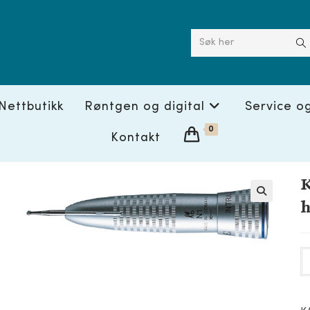
Søk her
Nettbutikk
Røntgen og digital
Service o
0
Kontakt
K
🔍