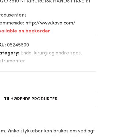
AVO 3610 N1 KIRURGISK HÅNDSTYKKE 1:1
rodusentens
jemmeside:
http://www.kavo.com/
vailable on backorder
KU:
05245600
ategory:
Endo, kirurgi og andre spes.
nstrumenter
TILHØRENDE PRODUKTER
mm. Vinkelstykkebor kan brukes om vedlagt