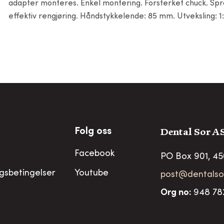
adapter monteres. Enkel montering. Forsterket chuck. Spray
effektiv rengjøring. Håndstykkelende: 85 mm. Utveksling: 1:
Dental Sor A
Folg oss
Facebook
PO Box 901, 4
ngsbetingelser
Youtube
post@dentalso
Org no
:
948 78