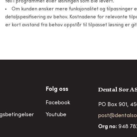
feil i programmet eller løsningen som ble levert.
Om kunden ønsker mere funksjonalitet og tilpasninger enn 
detaljspesifisering av behov. Kostnadene for relevante tilp
er kort avstand fra behov oppstår til tilpasset løsning er git
Dental Sor A
Folg oss
Facebook
PO Box 901, 4
ngsbetingelser
Youtube
post@dentalso
Org no
:
948 78