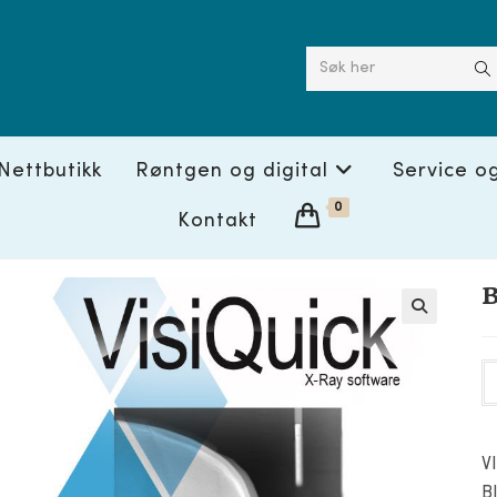
Søk her
Nettbutikk
Røntgen og digital
Service o
0
Kontakt
🔍
V
B