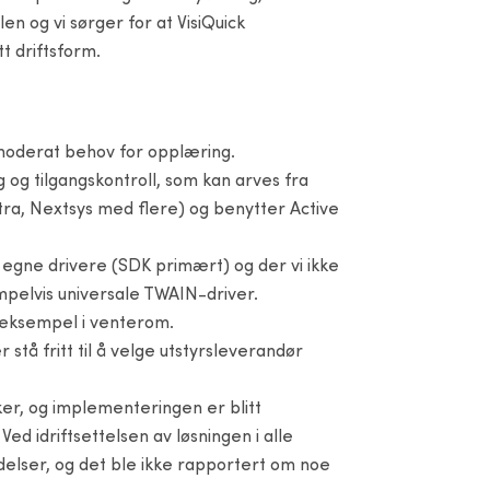
en og vi sørger for at VisiQuick
t driftsform.
 moderat behov for opplæring.
 og tilgangskontroll, som kan arves fra
ra, Nextsys med flere) og benytter Active
 egne drivere (SDK primært) og der vi ikke
empelvis universale TWAIN-driver.
r eksempel i venterom.
stå fritt til å velge utstyrsleverandør
lker, og implementeringen er blitt
ed idriftsettelsen av løsningen i alle
delser, og det ble ikke rapportert om noe