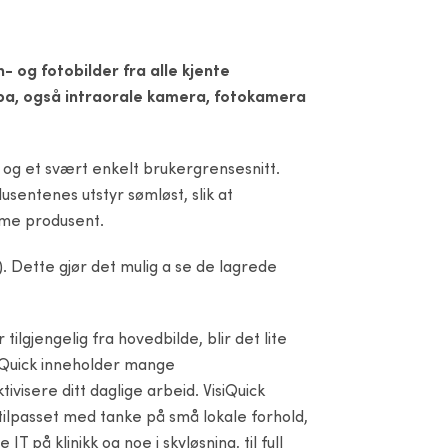
- og fotobilder fra alle kjente
opa, også intraorale kamera, fotokamera
et og et svært enkelt brukergrensesnitt.
dusentenes utstyr sømløst, slik at
amme produsent.
). Dette gjør det mulig a se de lagrede
ilgjengelig fra hovedbilde, blir det lite
isiQuick inneholder mange
visere ditt daglige arbeid. VisiQuick
 tilpasset med tanke på små lokale forhold,
IT på klinikk og noe i skyløsning, til full