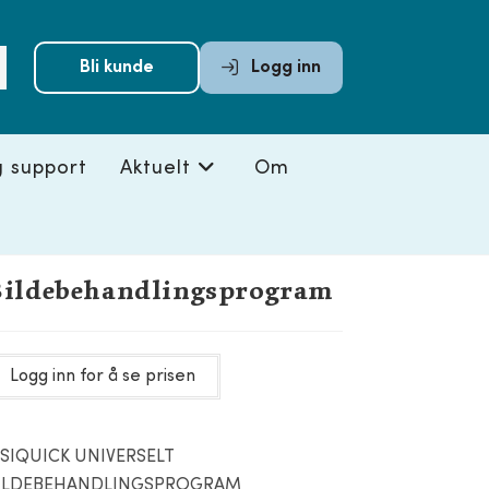
Submit
Bli kunde
Logg inn
search
g support
Aktuelt
Om
Bildebehandlingsprogram
Logg inn for å se prisen
ISIQUICK UNIVERSELT
ILDEBEHANDLINGSPROGRAM