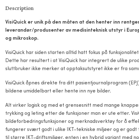
Description
VisiQuick er unik på den måten at den henter inn røntgen
leverandør/produsenter av medisinteknisk utstyr i Eur
og mikroskop.
VisiQuick har siden starten alltid hatt fokus på funksjonalit
Dette har resultert i at VisiQuick har integrert de ulike pro
sluttbruker ikke merker at opptaksutstyret ikke er fra s
VisiQuick åpnes direkte fra ditt pasientjournalprogram (EPJ
bildene umiddelbart eller hente inn nye bilder.
Alt virker logisk og med et grensesnitt med mange knapper t
trykking og leting etter de funksjoner man er ute etter. V
bildeforbedringsfunksjoner og merknadsverktøy for å effekti
fungerer svært godt i ulike IKT-tekniske miljøer og er godt
til større IKT-driftsmiljøer, enten i en hybrid variant med noe 