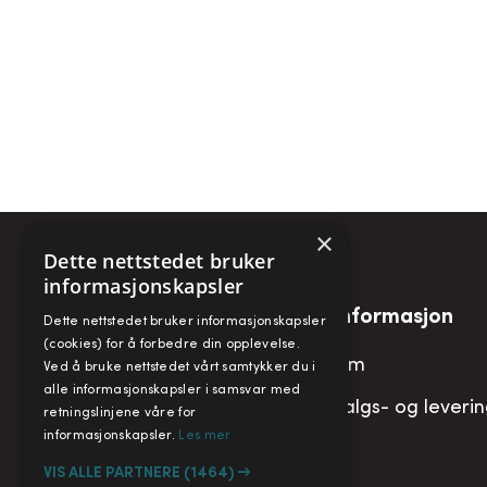
×
Dette nettstedet bruker
informasjonskapsler
Snarveier
Informasjon
Dette nettstedet bruker informasjonskapsler
(cookies) for å forbedre din opplevelse.
Min konto
Om
Ved å bruke nettstedet vårt samtykker du i
alle informasjonskapsler i samsvar med
Handlekurv
Salgs- og leveri
retningslinjene våre for
informasjonskapsler.
Les mer
VIS ALLE PARTNERE
(1464) →