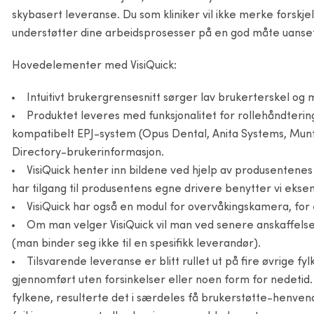
skybasert leveranse. Du som kliniker vil ikke merke forskjell
understøtter dine arbeidsprosesser på en god måte uanset
Hovedelementer med VisiQuick:
Intuitivt brukergrensesnitt sørger lav brukerterskel og
Produktet leveres med funksjonalitet for rollehåndtering
kompatibelt EPJ-system (Opus Dental, Anita Systems, Munt
Directory-brukerinformasjon.
VisiQuick henter inn bildene ved hjelp av produsentenes
har tilgang til produsentens egne drivere benytter vi eks
VisiQuick har også en modul for overvåkingskamera, fo
Om man velger VisiQuick vil man ved senere anskaffelser 
(man binder seg ikke til en spesifikk leverandør).
Tilsvarende leveranse er blitt rullet ut på fire øvrige fy
gjennomført uten forsinkelser eller noen form for nedetid. V
fylkene, resulterte det i særdeles få brukerstøtte-henven