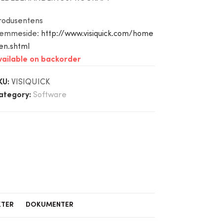
rodusentens
jemmeside:
http://www.visiquick.com/home
en.shtml
vailable on backorder
KU:
VISIQUICK
ategory:
Software
KTER
DOKUMENTER