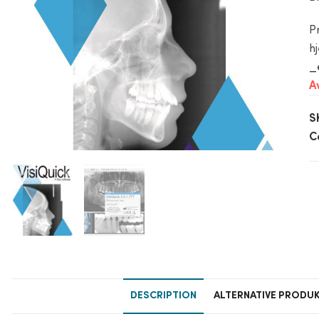
P
h
_
A
S
C
DESCRIPTION
ALTERNATIVE PRODU