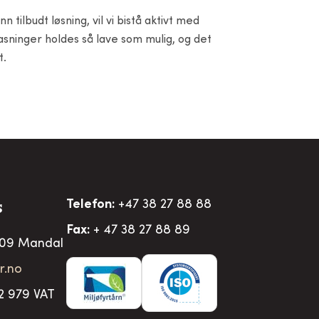
tilbudt løsning, vil vi bistå aktivt med
asninger holdes så lave som mulig, og det
t.
Telefon:
+47 38 27 88 88
S
Fax:
+ 47 38 27 88 89
509 Mandal
r.no
2 979 VAT