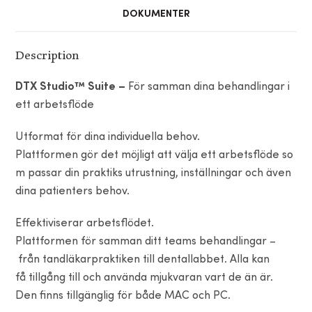
DOKUMENTER
Description
DTX Studio™ Suite –
För
samman
dina
behandlingar
i
ett
arbetsflöde
Utformat
för
dina
individuella
behov.
Plattformen
gör
det
möjligt
att
välja
ett
arbetsflöde
so
m
passar
din
praktiks
utrustning,
inställningar
och
även
dina
patienters
behov.
Effektiviserar
arbetsflödet
.
Plattformen
för
samman
ditt teams
behandlingar
–
från
tandläkarpraktiken
till
dentallabbet. Alla kan
få
tillgång
till
och
använda
mjukvaran vart de
än
är
.
Den finns
tillgänglig
för
både MAC
och
PC.