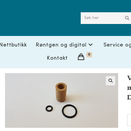
Søk her
Nettbutikk
Røntgen og digital
Service o
0
Kontakt
V
m
🔍