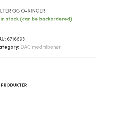
ILTER OG O-RINGER
1 in stock (can be backordered)
KU:
6716893
ategory:
DAC med tilbehør
E PRODUKTER