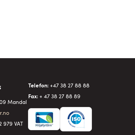
Telefon:
+47 38 27 88 88
S
Fax:
+ 47 38 27 88 89
509 Mandal
r.no
2 979 VAT