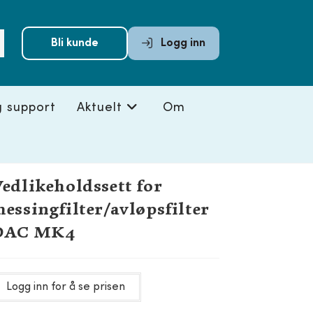
Submit
Bli kunde
Logg inn
search
g support
Aktuelt
Om
edlikeholdssett for
essingfilter/avløpsfilter
DAC MK4
Logg inn for å se prisen