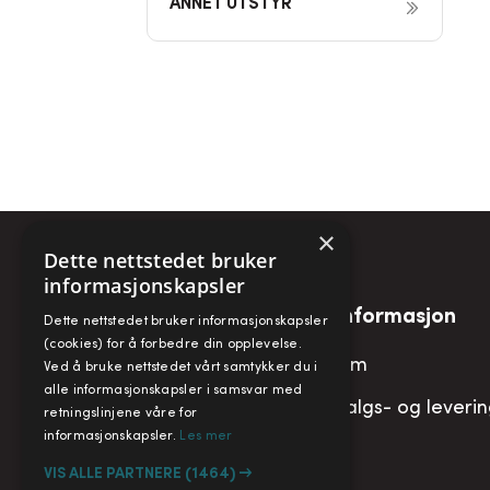
ANNET UTSTYR
×
Dette nettstedet bruker
informasjonskapsler
Snarveier
Informasjon
Dette nettstedet bruker informasjonskapsler
(cookies) for å forbedre din opplevelse.
Min konto
Om
Ved å bruke nettstedet vårt samtykker du i
alle informasjonskapsler i samsvar med
Handlekurv
Salgs- og leveri
retningslinjene våre for
informasjonskapsler.
Les mer
VIS ALLE PARTNERE
(1464) →