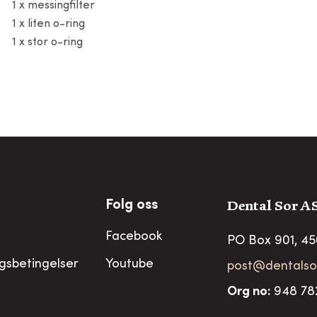
1 x messingfilter
1 x liten o-ring
1 x stor o-ring
Dental Sor A
Folg oss
Facebook
PO Box 901, 4
ngsbetingelser
Youtube
post@dentalso
Org no
:
948 78