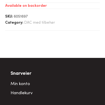
Available on backorder
SKU:
6051697
Category:
DAC med tilbehør
Snarveier
Min konto
Handlekurv