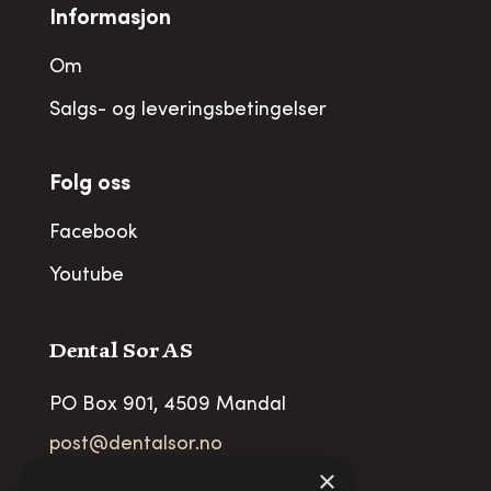
Informasjon
Om
Salgs- og leveringsbetingelser
Folg oss
Facebook
Youtube
Dental Sor AS
PO Box 901, 4509 Mandal
post@dentalsor.no
×
Org no
:
948 782 979 VAT