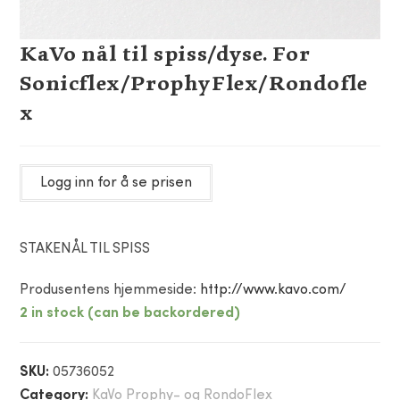
KaVo nål til spiss/dyse. For
Sonicflex/ProphyFlex/Rondofle
x
Logg inn for å se prisen
STAKENÅL TIL SPISS
Produsentens hjemmeside:
http://www.kavo.com/
2 in stock (can be backordered)
SKU:
05736052
Category:
KaVo Prophy- og RondoFlex