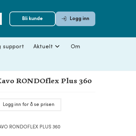
Submit
Bli kunde
Logg inn
search
g support
Aktuelt
Om
avo RONDOflex Plus 360
Logg inn for å se prisen
AVO RONDOFLEX PLUS 360