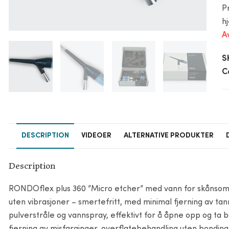
P
h
A
S
C
DESCRIPTION
VIDEOER
ALTERNATIVE PRODUKTER
Description
RONDOflex plus 360 ”Micro etcher” med vann for skånsom 
uten vibrasjoner – smertefritt, med minimal fjerning av 
pulverstråle og vannspray, effektivt for å åpne opp og ta bor