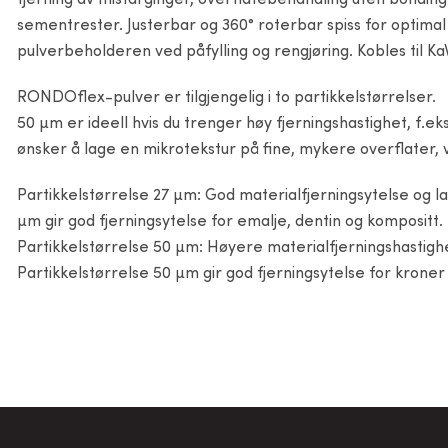
fjerning av misfarginger, overflatebehandling uten bonding
sementrester. Justerbar og 360° roterbar spiss for optimal f
pulverbeholderen ved påfylling og rengjøring. Kobles til K
RONDOflex-pulver er tilgjengelig i to partikkelstørrelser.
50 µm er ideell hvis du trenger høy fjerningshastighet, f.ek
ønsker å lage en mikrotekstur på fine, mykere overflater, 
Partikkelstørrelse 27 µm: God materialfjerningsytelse og l
µm gir god fjerningsytelse for emalje, dentin og kompositt.
Partikkelstørrelse 50 µm: Høyere materialfjerningshastigh
Partikkelstørrelse 50 µm gir god fjerningsytelse for kroner