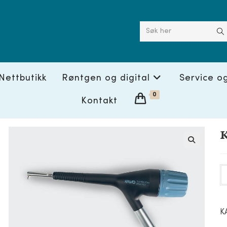
Søk her
Nettbutikk
Røntgen og digital
Service o
0
Kontakt
K
🔍
K