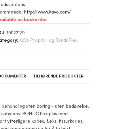
rodusentens
jemmeside:
http://www.kavo.com/
vailable on backorder
KU:
10022179
ategory:
KaVo Prophy- og RondoFlex
DOKUMENTER
TILHØRENDE PRODUKTER
behandling uten boring – uten bedøvelse,
tannsubstans. RONDOflex plus med
t ytterligere karies, f.eks. fissurkaries,