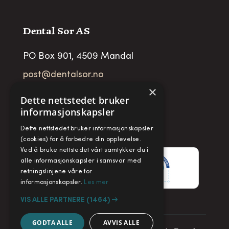
Dental Sor AS
PO Box 901, 4509 Mandal
post@dentalsor.no
×
Org no
:
948 782 979 VAT
Dette nettstedet bruker
informasjonskapsler
Telefon:
+47 38 27 88 88
Dette nettstedet bruker informasjonskapsler
Fax:
+ 47 38 27 88 89
(cookies) for å forbedre din opplevelse.
Ved å bruke nettstedet vårt samtykker du i
alle informasjonskapsler i samsvar med
retningslinjene våre for
informasjonskapsler.
Les mer
VIS ALLE PARTNERE
(1464) →
GODTA ALLE
AVVIS ALLE