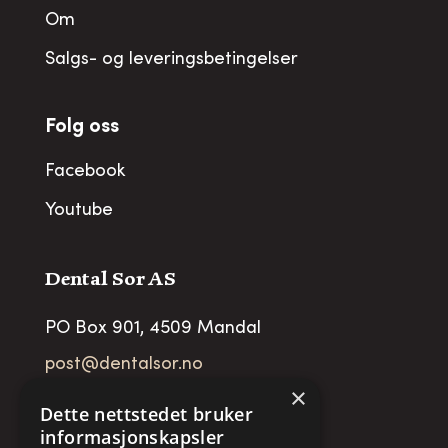
Om
Salgs- og leveringsbetingelser
Folg oss
Facebook
Youtube
Dental Sor AS
PO Box 901, 4509 Mandal
post@dentalsor.no
×
Org no
:
948 782 979 VAT
Dette nettstedet bruker
informasjonskapsler
Telefon:
+47 38 27 88 88