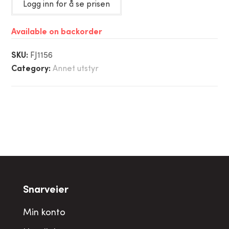
Logg inn for å se prisen
Available on backorder
SKU:
FJ1156
Category:
Annet utstyr
Snarveier
Min konto