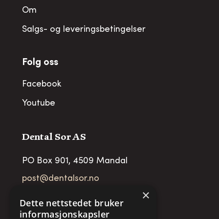
Om
Salgs- og leveringsbetingelser
Folg oss
Facebook
Youtube
Dental Sor AS
PO Box 901, 4509 Mandal
post@dentalsor.no
×
Org no
:
948 782 979 VAT
Dette nettstedet bruker
informasjonskapsler
Telefon:
+47 38 27 88 88