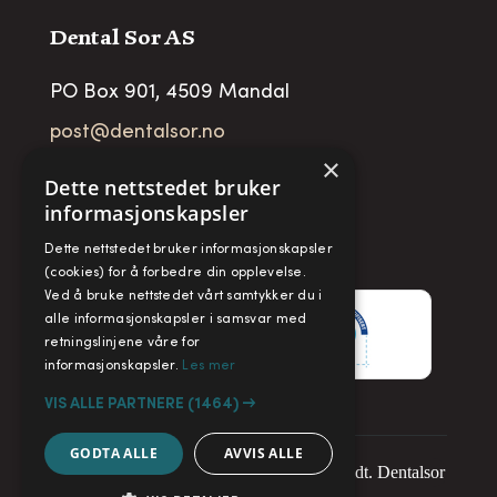
Dental Sor AS
PO Box 901, 4509 Mandal
post@dentalsor.no
×
Org no
:
948 782 979 VAT
Dette nettstedet bruker
informasjonskapsler
Telefon:
+47 38 27 88 88
Dette nettstedet bruker informasjonskapsler
Fax:
+ 47 38 27 88 89
(cookies) for å forbedre din opplevelse.
Ved å bruke nettstedet vårt samtykker du i
alle informasjonskapsler i samsvar med
retningslinjene våre for
informasjonskapsler.
Les mer
VIS ALLE PARTNERE
(1464) →
GODTA ALLE
AVVIS ALLE
Copyright © 2025. Alle rettigheter forbeholdt. Dentalsor