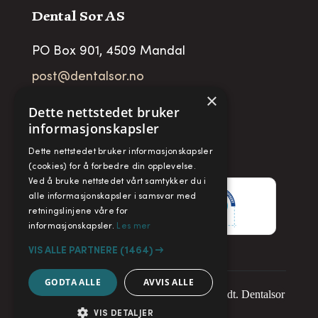
Dental Sor AS
PO Box 901, 4509 Mandal
post@dentalsor.no
×
Org no
:
948 782 979 VAT
Dette nettstedet bruker
informasjonskapsler
Telefon:
+47 38 27 88 88
Fax:
+ 47 38 27 88 89
Dette nettstedet bruker informasjonskapsler
(cookies) for å forbedre din opplevelse.
Ved å bruke nettstedet vårt samtykker du i
alle informasjonskapsler i samsvar med
retningslinjene våre for
informasjonskapsler.
Les mer
VIS ALLE PARTNERE
(1464) →
GODTA ALLE
AVVIS ALLE
Copyright © 2025. Alle rettigheter forbeholdt. Dentalsor
VIS DETALJER