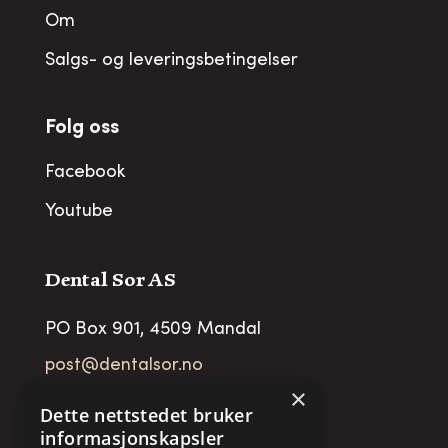
Om
Salgs- og leveringsbetingelser
Folg oss
Facebook
Youtube
Dental Sor AS
PO Box 901, 4509 Mandal
post@dentalsor.no
×
Org no
:
948 782 979 VAT
Dette nettstedet bruker
informasjonskapsler
Telefon:
+47 38 27 88 88