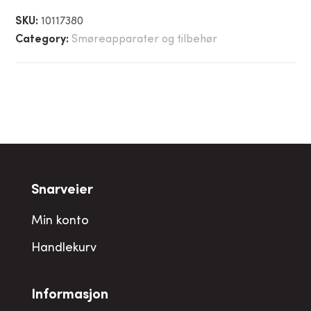
SKU:
10117380
Category:
Smøreapparater og tilbehør
Snarveier
Min konto
Handlekurv
Informasjon