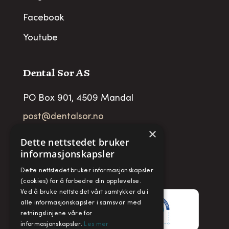
Facebook
Youtube
Dental Sor AS
PO Box 901, 4509 Mandal
post@dentalsor.no
×
Org no
:
948 782 979 VAT
Dette nettstedet bruker
informasjonskapsler
Telefon:
+47 38 27 88 88
Dette nettstedet bruker informasjonskapsler
Fax:
+ 47 38 27 88 89
(cookies) for å forbedre din opplevelse.
Ved å bruke nettstedet vårt samtykker du i
alle informasjonskapsler i samsvar med
retningslinjene våre for
informasjonskapsler.
Les mer