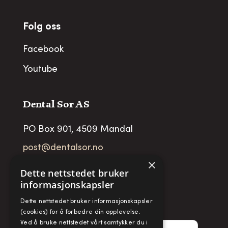
Folg oss
Facebook
Youtube
Dental Sor AS
PO Box 901, 4509 Mandal
post@dentalsor.no
×
Org no
:
948 782 979 VAT
Dette nettstedet bruker
informasjonskapsler
Telefon:
+47 38 27 88 88
Dette nettstedet bruker informasjonskapsler
Fax:
+ 47 38 27 88 89
(cookies) for å forbedre din opplevelse.
Ved å bruke nettstedet vårt samtykker du i