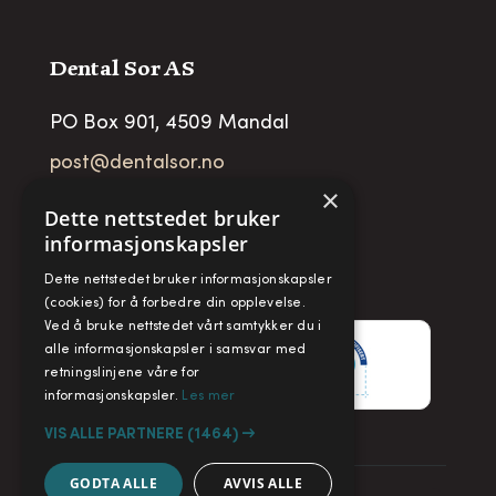
Dental Sor AS
PO Box 901, 4509 Mandal
post@dentalsor.no
×
Org no
:
948 782 979 VAT
Dette nettstedet bruker
informasjonskapsler
Telefon:
+47 38 27 88 88
Dette nettstedet bruker informasjonskapsler
Fax:
+ 47 38 27 88 89
(cookies) for å forbedre din opplevelse.
Ved å bruke nettstedet vårt samtykker du i
alle informasjonskapsler i samsvar med
retningslinjene våre for
informasjonskapsler.
Les mer
VIS ALLE PARTNERE
(1464) →
GODTA ALLE
AVVIS ALLE