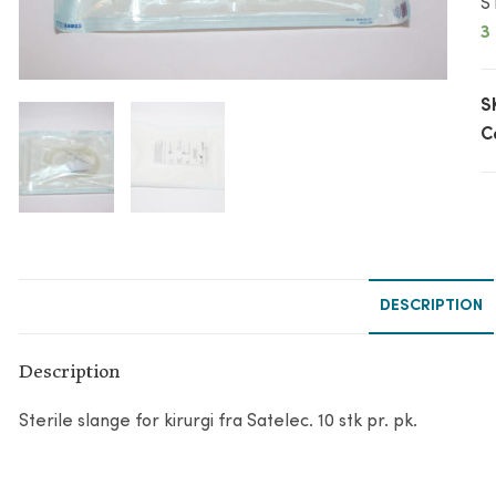
S
3
S
C
DESCRIPTION
Description
Sterile slange for kirurgi fra Satelec. 10 stk pr. pk.