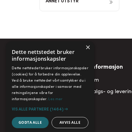
ANNET UTSTYR
×
Dette nettstedet bruker
informasjonskapsler
Snarveier
Informasjon
Dette nettstedet bruker informasjonskapsler
(cookies) for å forbedre din opplevelse.
Min konto
Om
Ved å bruke nettstedet vårt samtykker du i
alle informasjonskapsler i samsvar med
Handlekurv
Salgs- og leveri
retningslinjene våre for
informasjonskapsler.
Les mer
VIS ALLE PARTNERE
(1464) →
GODTA ALLE
AVVIS ALLE