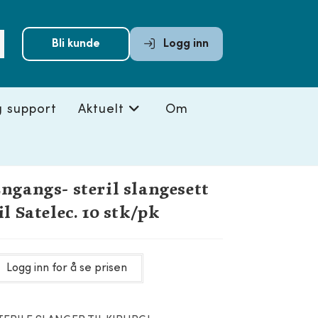
Submit
Bli kunde
Logg inn
search
g support
Aktuelt
Om
ngangs- steril slangesett
il Satelec. 10 stk/pk
Logg inn for å se prisen