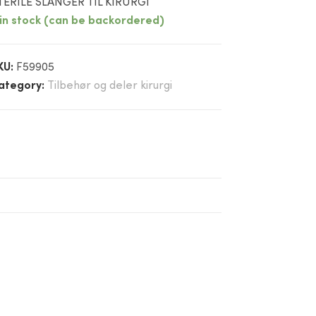
TERILE SLANGER TIL KIRURGI
 in stock (can be backordered)
KU:
F59905
ategory:
Tilbehør og deler kirurgi