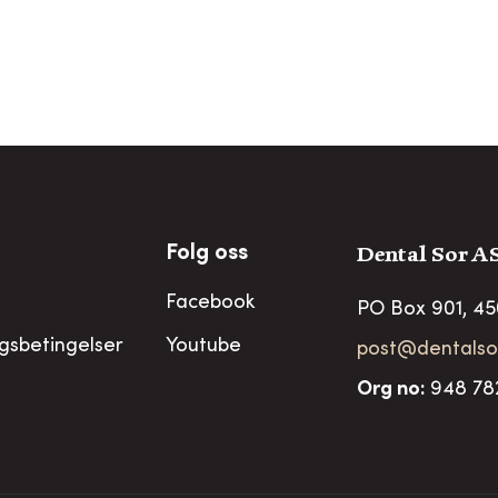
Dental Sor A
Folg oss
Facebook
PO Box 901, 4
ngsbetingelser
Youtube
post@dentalso
Org no
:
948 78