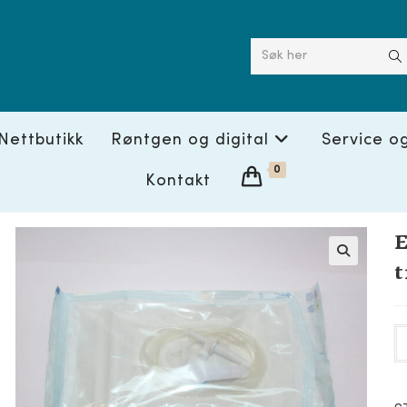
Søk her
Nettbutikk
Røntgen og digital
Service o
0
Kontakt
E
t
🔍