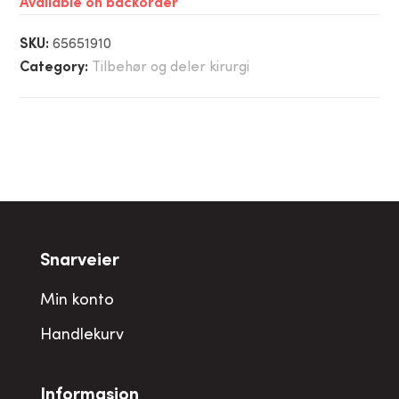
Available on backorder
SKU:
65651910
Category:
Tilbehør og deler kirurgi
Snarveier
Min konto
Handlekurv
Informasjon