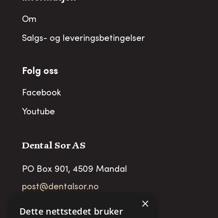
Om
Salgs- og leveringsbetingelser
Folg oss
Facebook
Youtube
Dental Sor AS
PO Box 901, 4509 Mandal
post@dentalsor.no
×
Org no
:
948 782 979 VAT
Dette nettstedet bruker