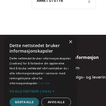
ANNET UTSTYR
×
Dette nettstedet bruker
informasjonskapsler
Snarveier
Informasjon
Dette nettstedet bruker informasjonskapsler
(cookies) for å forbedre din opplevelse.
Min konto
Om
Ved å bruke nettstedet vårt samtykker du i
alle informasjonskapsler i samsvar med
Handlekurv
Salgs- og leveri
retningslinjene våre for
informasjonskapsler.
Les mer
VIS ALLE PARTNERE
(1464) →
GODTA ALLE
AVVIS ALLE