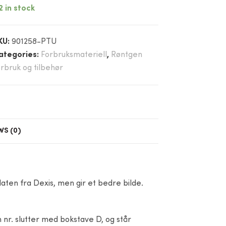
2 in stock
KU:
901258-PTU
ategories:
Forbruksmateriell
,
Røntgen
orbruk og tilbehør
WS (0)
aten fra Dexis, men gir et bedre bilde.
 nr. slutter med bokstave D, og står