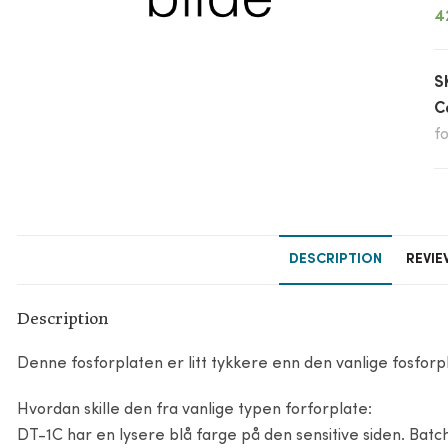
4
S
C
f
DESCRIPTION
REVIE
Description
Denne fosforplaten er litt tykkere enn den vanlige fosforpl
Hvordan skille den fra vanlige typen forforplate:
DT-1C har en lysere blå farge på den sensitive siden. Batch