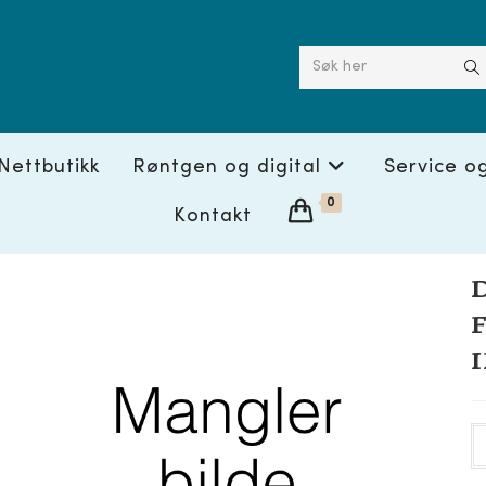
Søk her
Nettbutikk
Røntgen og digital
Service o
0
Kontakt
D
F