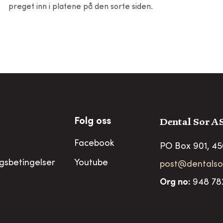
preget inn i platene på den sorte siden.
Dental Sor A
Folg oss
Facebook
PO Box 901, 4
ngsbetingelser
Youtube
post@dentalso
Org no
:
948 78