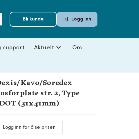
Submit
Bli kunde
Logg inn
search
g support
Aktuelt
Om
exis/Kavo/Soredex
osforplate str. 2, Type
IDOT (31x41mm)
Logg inn for å se prisen