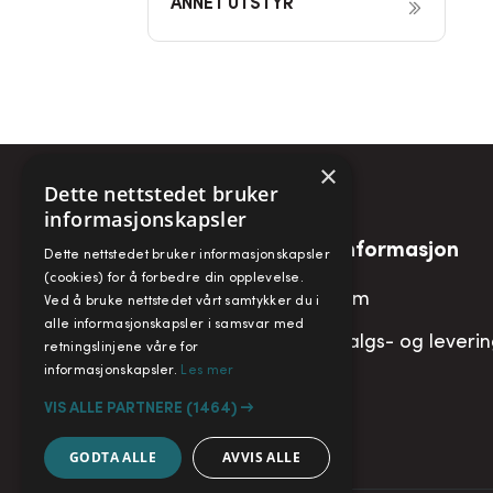
ANNET UTSTYR
×
Dette nettstedet bruker
informasjonskapsler
Snarveier
Informasjon
Dette nettstedet bruker informasjonskapsler
(cookies) for å forbedre din opplevelse.
Min konto
Om
Ved å bruke nettstedet vårt samtykker du i
alle informasjonskapsler i samsvar med
Handlekurv
Salgs- og leveri
retningslinjene våre for
informasjonskapsler.
Les mer
VIS ALLE PARTNERE
(1464) →
GODTA ALLE
AVVIS ALLE