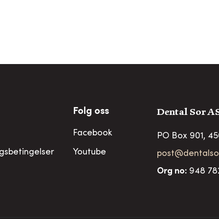
Dental Sor A
Folg oss
Facebook
PO Box 901, 4
ngsbetingelser
Youtube
post@dentalso
Org no
:
948 78