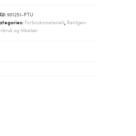
KU:
901251-PTU
ategories:
Forbruksmateriell
,
Røntgen
orbruk og tilbehør