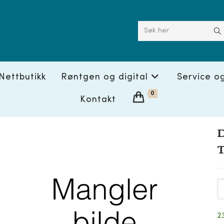
Søk her
Nettbutikk
Røntgen og digital
Service o
0
Kontakt
D
T
2