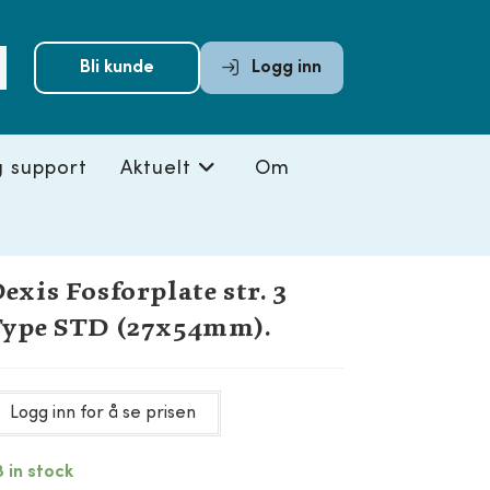
Submit
Bli kunde
Logg inn
search
g support
Aktuelt
Om
exis Fosforplate str. 3
ype STD (27x54mm).
Logg inn for å se prisen
3 in stock