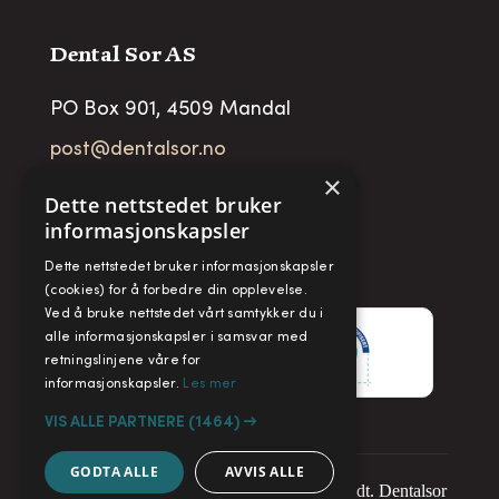
Dental Sor AS
PO Box 901, 4509 Mandal
post@dentalsor.no
×
Org no
:
948 782 979 VAT
Dette nettstedet bruker
informasjonskapsler
Telefon:
+47 38 27 88 88
Dette nettstedet bruker informasjonskapsler
Fax:
+ 47 38 27 88 89
(cookies) for å forbedre din opplevelse.
Ved å bruke nettstedet vårt samtykker du i
alle informasjonskapsler i samsvar med
retningslinjene våre for
informasjonskapsler.
Les mer
VIS ALLE PARTNERE
(1464) →
GODTA ALLE
AVVIS ALLE
Copyright © 2025. Alle rettigheter forbeholdt. Dentalsor