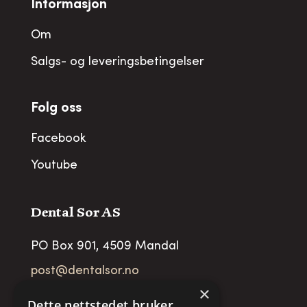
Informasjon
Om
Salgs- og leveringsbetingelser
Folg oss
Facebook
Youtube
Dental Sor AS
PO Box 901, 4509 Mandal
post@dentalsor.no
×
Org no
:
948 782 979 VAT
Dette nettstedet bruker