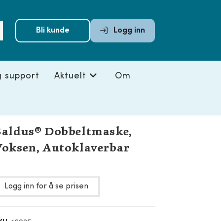
Submit
Bli kunde
Logg inn
search
g support
Aktuelt
Om
aldus® Dobbeltmaske,
oksen, Autoklaverbar
Logg inn for å se prisen