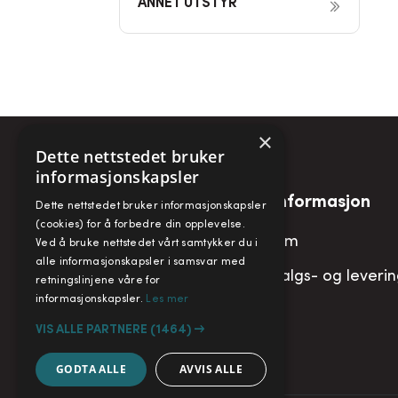
ANNET UTSTYR
×
Dette nettstedet bruker
informasjonskapsler
Snarveier
Informasjon
Dette nettstedet bruker informasjonskapsler
(cookies) for å forbedre din opplevelse.
Min konto
Om
Ved å bruke nettstedet vårt samtykker du i
alle informasjonskapsler i samsvar med
Handlekurv
Salgs- og leveri
retningslinjene våre for
informasjonskapsler.
Les mer
VIS ALLE PARTNERE
(1464) →
GODTA ALLE
AVVIS ALLE