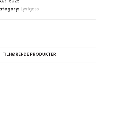
KU:
16025
ategory:
Lystgass
TILHØRENDE PRODUKTER