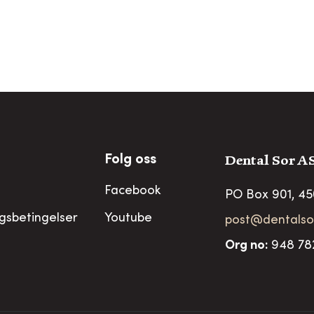
Dental Sor A
Folg oss
Facebook
PO Box 901, 4
ngsbetingelser
Youtube
post@dentalso
Org no
:
948 78