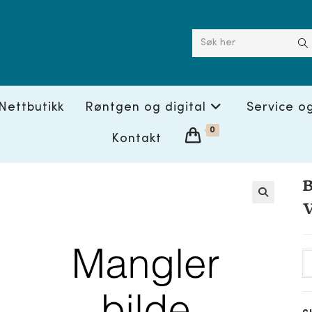
Søk her
Nettbutikk
Røntgen og digital
Service o
0
Kontakt
B
V
🔍