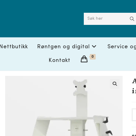
Søk her
Nettbutikk
Røntgen og digital
Service o
0
Kontakt
A
i
🔍