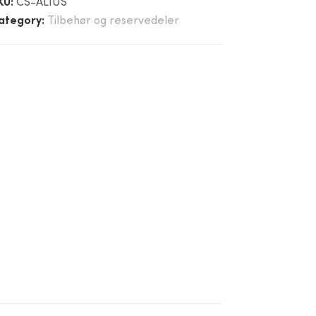
KU:
CS-ALIUS
ategory:
Tilbehør og reservedeler