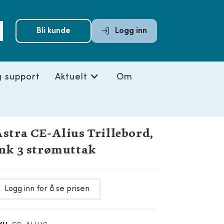
Submit
Bli kunde
Logg inn
search
g support
Aktuelt
Om
stra CE-Alius Trillebord,
nk 3 strømuttak
Logg inn for å se prisen