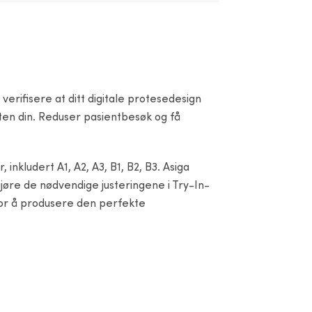
verifisere at ditt digitale protesedesign
ten din. Reduser pasientbesøk og få
 inkludert A1, A2, A3, B1, B2, B3. Asiga
gjøre de nødvendige justeringene i Try-In-
 for å produsere den perfekte