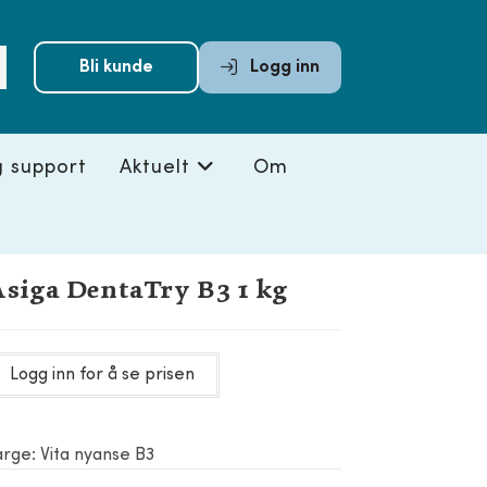
Submit
Bli kunde
Logg inn
search
g support
Aktuelt
Om
siga DentaTry B3 1 kg
Logg inn for å se prisen
arge: Vita nyanse B3