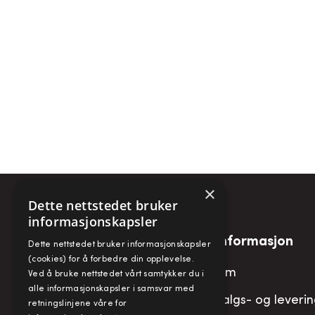
×
Dette nettstedet bruker
informasjonskapsler
Snarveier
Informasjon
Dette nettstedet bruker informasjonskapsler
(cookies) for å forbedre din opplevelse.
Min konto
Om
Ved å bruke nettstedet vårt samtykker du i
alle informasjonskapsler i samsvar med
Handlekurv
Salgs- og leveri
retningslinjene våre for