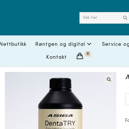
Søk her
Nettbutikk
Røntgen og digital
Service o
0
Kontakt
A
🔍
F