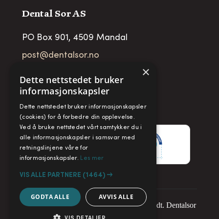
Dental Sor AS
PO Box 901, 4509 Mandal
post@dentalsor.no
×
Org no
:
948 782 979 VAT
Dette nettstedet bruker
informasjonskapsler
Telefon:
+47 38 27 88 88
Dette nettstedet bruker informasjonskapsler
Fax:
+ 47 38 27 88 89
(cookies) for å forbedre din opplevelse.
Ved å bruke nettstedet vårt samtykker du i
alle informasjonskapsler i samsvar med
retningslinjene våre for
informasjonskapsler.
Les mer
VIS ALLE PARTNERE
(1464) →
GODTA ALLE
AVVIS ALLE
Copyright © 2025. Alle rettigheter forbeholdt. Dentalsor
VIS DETALJER