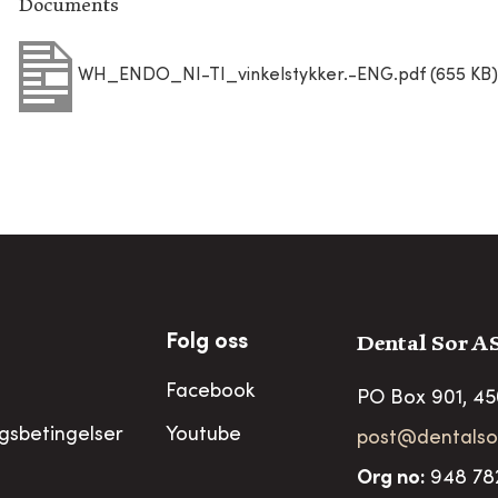
Documents
WH_ENDO_NI-TI_vinkelstykker.-ENG.pdf (655 KB
Dental Sor A
Folg oss
Facebook
PO Box 901, 4
ngsbetingelser
Youtube
post@dentalso
Org no
:
948 78