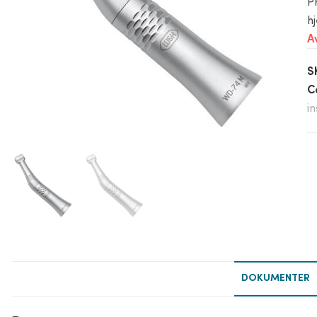
P
h
A
S
C
i
DOKUMENTER