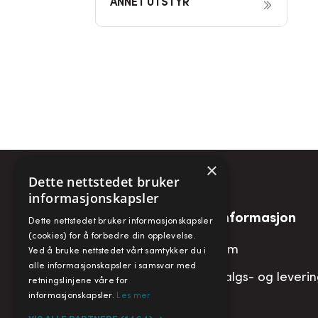
ANNET UTSTYR
×
Dette nettstedet bruker
informasjonskapsler
Snarveier
Informasjon
Dette nettstedet bruker informasjonskapsler
(cookies) for å forbedre din opplevelse.
Min konto
Om
Ved å bruke nettstedet vårt samtykker du i
alle informasjonskapsler i samsvar med
Handlekurv
Salgs- og leveri
retningslinjene våre for
informasjonskapsler.
Les mer