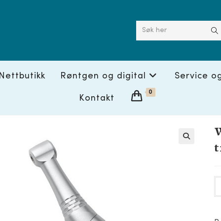
Søk her
Nettbutikk
Røntgen og digital
Service o
0
Kontakt
t
🔍