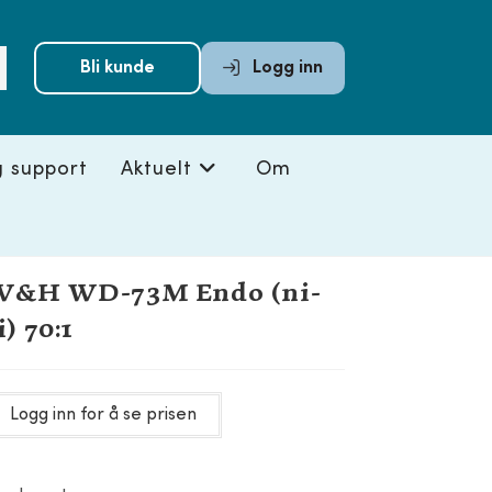
Submit
Bli kunde
Logg inn
search
g support
Aktuelt
Om
W&H WD-73M Endo (ni-
i) 70:1
Logg inn for å se prisen