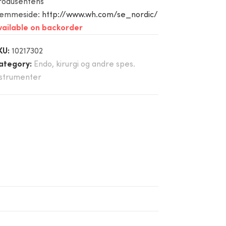
rodusentens
jemmeside:
http://www.wh.com/se_nordic/
vailable on backorder
KU:
10217302
ategory:
Endo, kirurgi og andre spes.
nstrumenter