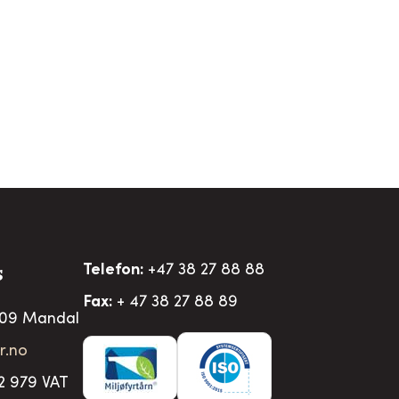
)
Telefon:
+47 38 27 88 88
S
Fax:
+ 47 38 27 88 89
509 Mandal
r.no
2 979 VAT