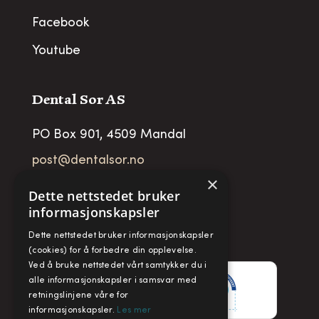
Facebook
Youtube
Dental Sor AS
PO Box 901, 4509 Mandal
post@dentalsor.no
×
Org no
:
948 782 979 VAT
Dette nettstedet bruker
informasjonskapsler
Telefon:
+47 38 27 88 88
Dette nettstedet bruker informasjonskapsler
Fax:
+ 47 38 27 88 89
(cookies) for å forbedre din opplevelse.
Ved å bruke nettstedet vårt samtykker du i
alle informasjonskapsler i samsvar med
retningslinjene våre for
informasjonskapsler.
Les mer