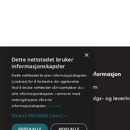
×
Dette nettstedet bruker
informasjonskapsler
Snarveier
Informasjon
Dette nettstedet bruker informasjonskapsler
(cookies) for å forbedre din opplevelse.
Min konto
Om
Ved å bruke nettstedet vårt samtykker du i
alle informasjonskapsler i samsvar med
Handlekurv
Salgs- og leveri
retningslinjene våre for
informasjonskapsler.
Les mer
VIS ALLE PARTNERE
(1464) →
GODTA ALLE
AVVIS ALLE