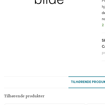
P
h
d
n
2
S
C
p
TILHØRENDE PRODU
Tilhørende produkter