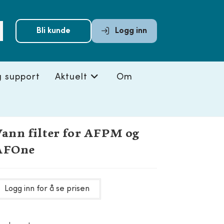
Submit
Bli kunde
Logg inn
search
g support
Aktuelt
Om
ann filter for AFPM og
AFOne
Logg inn for å se prisen