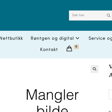
Søk her
Nettbutikk
Røntgen og digital
Service o
0
Kontakt
V
🔍