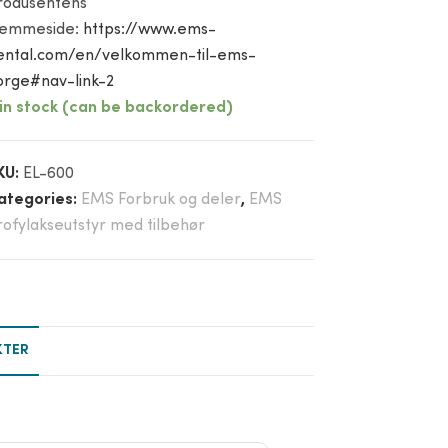
rodusentens
jemmeside:
https://www.ems-
ental.com/en/velkommen-til-ems-
orge#nav-link-2
 in stock (can be backordered)
KU:
EL-600
ategories:
EMS Forbruk og deler
,
EMS
rofylakseutstyr med tilbehør
KTER