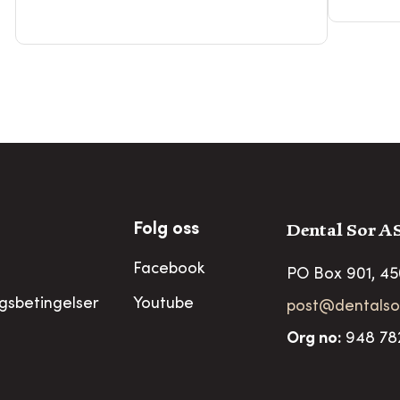
Dental Sor A
Folg oss
Facebook
PO Box 901, 4
ngsbetingelser
Youtube
post@dentalso
Org no
:
948 78