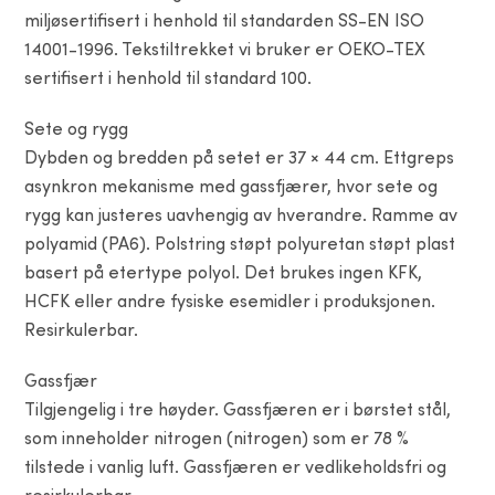
miljøsertifisert i henhold til standarden SS-EN ISO
14001-1996. Tekstiltrekket vi bruker er OEKO-TEX
sertifisert i henhold til standard 100.
Sete og rygg
Dybden og bredden på setet er 37 × 44 cm. Ettgreps
asynkron mekanisme med gassfjærer, hvor sete og
rygg kan justeres uavhengig av hverandre. Ramme av
polyamid (PA6). Polstring støpt polyuretan støpt plast
basert på etertype polyol. Det brukes ingen KFK,
HCFK eller andre fysiske esemidler i produksjonen.
Resirkulerbar.
Gassfjær
Tilgjengelig i tre høyder. Gassfjæren er i børstet stål,
som inneholder nitrogen (nitrogen) som er 78 %
tilstede i vanlig luft. Gassfjæren er vedlikeholdsfri og