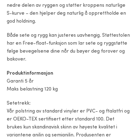
nedre delen av ryggen og støtter kroppens naturlige
S-kurve – den hjelper deg naturlig å opprettholde en
god holdning.
Både sete og rygg kan justeres uavhengig. Støttestolen
har en Free-float-funksjon som lar sete og ryggstøtte
følge bevegelsene dine når du bøyer deg forover og
bakover.
Produktinformasjon
Garanti 5 år
Maks belastning 120 kg
Setetrekk:
Vår polstring av standard vinyler er PVC- og ftalatfri og
er OEKO-TEX sertifisert etter standard 100. Det
brukes kun skandinavisk skinn av høyeste kvalitet i
variantene anilin og semianilin. Produsenten er