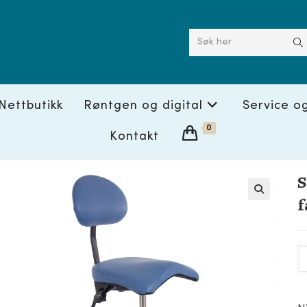
Søk her
Nettbutikk
Røntgen og digital
Service o
0
Kontakt
S
f
🔍