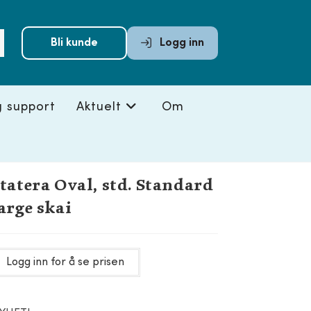
Submit
Bli kunde
Logg inn
search
g support
Aktuelt
Om
tatera Oval, std. Standard
arge skai
Logg inn for å se prisen