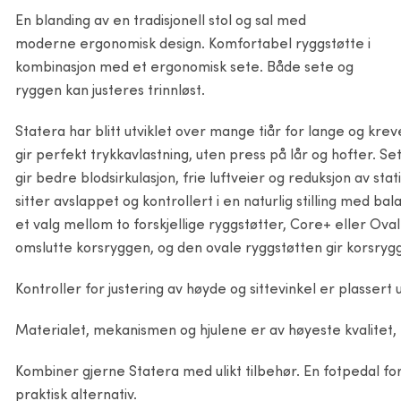
En blanding av en tradisjonell stol og sal med
moderne ergonomisk design. Komfortabel ryggstøtte i
kombinasjon med et ergonomisk sete. Både sete og
ryggen kan justeres trinnløst.
Statera har blitt utviklet over mange tiår for lange og kr
gir perfekt trykkavlastning, uten press på lår og hofter. S
gir bedre blodsirkulasjon, frie luftveier og reduksjon av sta
sitter avslappet og kontrollert i en naturlig stilling med 
et valg mellom to forskjellige ryggstøtter, Core+ eller Ova
omslutte korsryggen, og den ovale ryggstøtten gir korsrygg
Kontroller for justering av høyde og sittevinkel er plassert 
Materialet, mekanismen og hjulene er av høyeste kvalitet, 
Kombiner gjerne Statera med ulikt tilbehør. En fotpedal fo
praktisk alternativ.