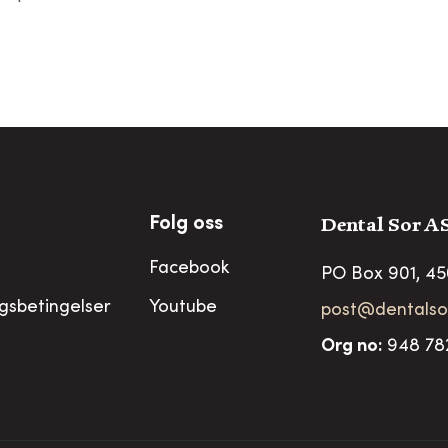
Dental Sor A
Folg oss
Facebook
PO Box 901, 4
ngsbetingelser
Youtube
post@dentalso
Org no
:
948 78