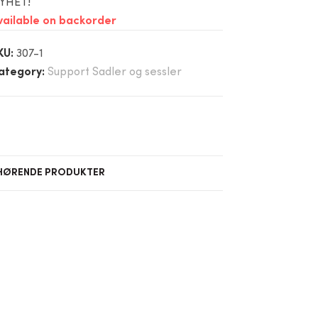
YHET!
vailable on backorder
KU:
307-1
ategory:
Support Sadler og sessler
HØRENDE PRODUKTER