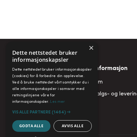
×
Dette nettstedet bruker
informasjonskapsler
Snarveier
Informasjon
Dette nettstedet bruker informasjonskapsler
(cookies) for å forbedre din opplevelse.
Min konto
Om
Ved å bruke nettstedet vårt samtykker du i
alle informasjonskapsler i samsvar med
Handlekurv
Salgs- og leveri
retningslinjene våre for
informasjonskapsler.
Les mer
VIS ALLE PARTNERE
(1464) →
GODTA ALLE
AVVIS ALLE