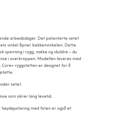
evende arbeidsdager. Det patenterte setet
etets vinkel åpner bekkenvinkelen. Dette
tisk spenning i rygg, nakke og skuldre – du
balanse i overkroppen. Modellen leveres med
l. Core+ ryggstøtten er designet for å
støtte.
under setet.
noe som sikrer lang levetid.
r høydejustering med foten er også et