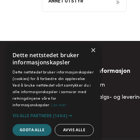
ANNET UTSTYR
×
Dette nettstedet bruker
informasjonskapsler
Snarveier
Informasjon
Dette nettstedet bruker informasjonskapsler
(cookies) for å forbedre din opplevelse.
Min konto
Om
Ved å bruke nettstedet vårt samtykker du i
alle informasjonskapsler i samsvar med
Handlekurv
Salgs- og leveri
retningslinjene våre for
informasjonskapsler.
Les mer
VIS ALLE PARTNERE
(1464) →
GODTA ALLE
AVVIS ALLE