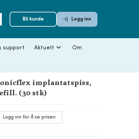
Submit
Bli kunde
Logg inn
search
g support
Aktuelt
Om
onicflex implantatspiss,
efill. (30 stk)
Logg inn for å se prisen