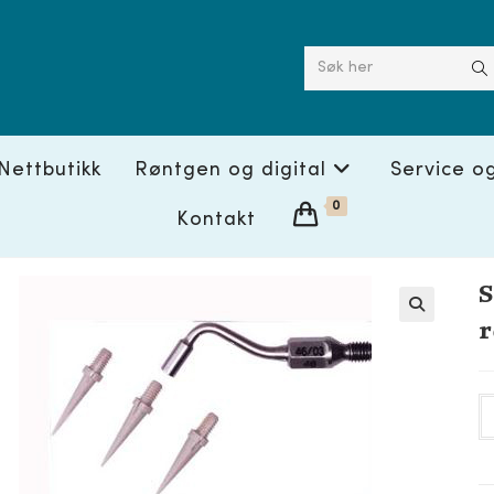
Søk her
Nettbutikk
Røntgen og digital
Service o
0
Kontakt
S
r
🔍