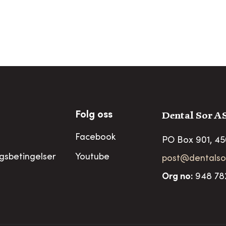
Dental Sor A
Folg oss
Facebook
PO Box 901, 4
ngsbetingelser
Youtube
post@dentalso
Org no
:
948 78