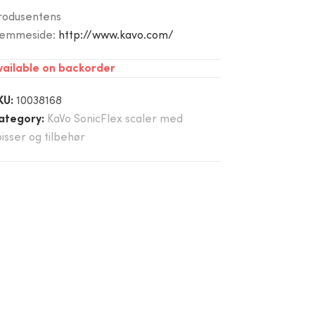
rodusentens
jemmeside:
http://www.kavo.com/
vailable on backorder
KU:
10038168
ategory:
KaVo SonicFlex scaler med
pisser og tilbehør